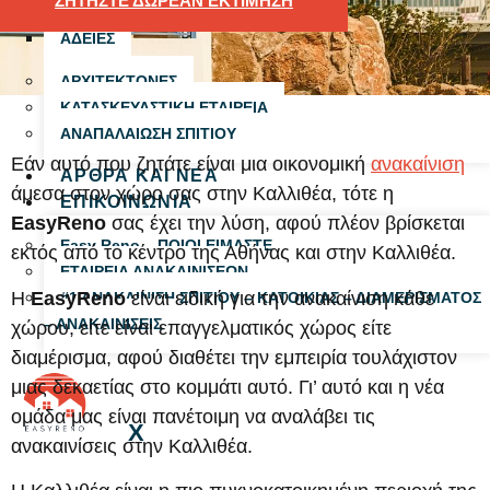
ΖΗΤΗΣΤΕ ΔΩΡΕΑΝ ΕΚΤΙΜΗΣΗ
ΑΔΕΙΕΣ
ΑΡΧΙΤΕΚΤΟΝΕΣ
ΚΑΤΑΣΚΕΥΑΣΤΙΚΗ ΕΤΑΙΡΕΙΑ
ΑΝΑΠΑΛΑΙΩΣΗ ΣΠΙΤΙΟΥ
Εάν αυτό που ζητάτε είναι μια οικονομική
ανακαίνιση
ΑΡΘΡΑ ΚΑΙ ΝΕΑ
άμεσα στον χώρο σας στην Καλλιθέα, τότε η
ΕΠΙΚΟΙΝΩΝΙΑ
EasyReno
σας έχει την λύση, αφού πλέον βρίσκεται
Easy Reno – ΠΟΙΟΙ ΕΙΜΑΣΤΕ
εκτός από το κέντρο της Αθήνας και στην Καλλιθέα.
ΕΤΑΙΡΕΙΑ ΑΝΑΚΑΙΝΙΣΕΩΝ
Η
EasyReno
είναι ειδική για την ανακαίνιση κάθε
#1 ΑΝΑΚΑΙΝΙΣΗ ΣΠΙΤΙΟΥ – ΚΑΤΟΙΚΙΑΣ – ΔΙΑΜΕΡΙΣΜΑΤΟΣ
– ΑΝΑΚΑΙΝΙΣΕΙΣ
χώρου, είτε είναι επαγγελματικός χώρος είτε
διαμέρισμα, αφού διαθέτει την εμπειρία τουλάχιστον
μιας δεκαετίας στο κομμάτι αυτό. Γι’ αυτό και η νέα
ομάδα μας είναι πανέτοιμη να αναλάβει τις
X
ανακαινίσεις στην Καλλιθέα.