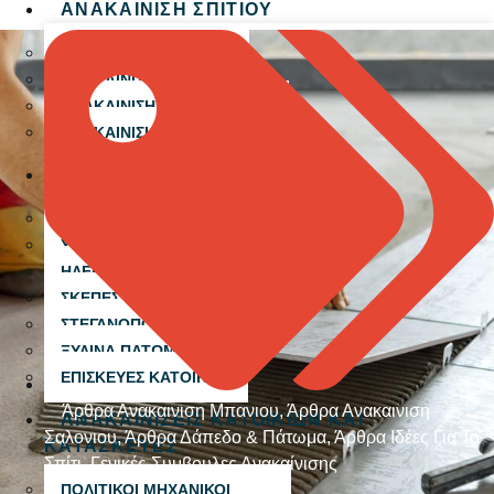
ΑΝΑΚΑΙΝΙΣΗ ΣΠΙΤΙΟΥ
ΑΝΑΚΑΙΝΙΣΗ ΜΠΑΝΙΟΥ
ΑΝΑΚΑΙΝΙΣΗ ΚΟΥΖΙΝΑΣ
ΑΝΑΚΑΙΝΙΣΗ ΞΕΝΟΔΟΧΕΙΟΥ
ΑΝΑΚΑΙΝΙΣΗ AirBnB
ΤΕΧΝΙΚΕΣ ΕΡΓΑΣΙΕΣ
ΒΑΨΙΜΟ
ΥΔΡΑΥΛΙΚΕΣ ΕΡΓΑΣΙΕΣ
ΗΛΕΚΤΡΟΛΟΓΙΚΕΣ ΕΡΓΑΣΙΕΣ
ΣΚΕΠΕΣ
ΣΤΕΓΑΝΟΠΟΙΗΣΕΙΣ
ΞΥΛΙΝΑ ΠΑΤΩΜΑΤΑ
ΕΠΙΣΚΕΥΕΣ ΚΑΤΟΙΚΙΑΣ
Άρθρα Ανακαινιση Μπανιου
,
Άρθρα Ανακαινιση
ΑΝΑΚΑΙΝΙΣΕΙΣ ΚΑΤΟΙΚΙΩΝ ΚΑΙ
Σαλονιου
,
Άρθρα Δάπεδο & Πάτωμα
,
Άρθρα Ιδέες Για Το
ΚΑΤΑΣΚΕΥΕΣ
Σπίτι
,
Γενικές Συμβουλες Ανακαίνισης
ΠΟΛΙΤΙΚΟΙ ΜΗΧΑΝΙΚΟΙ