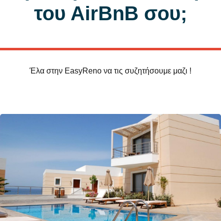
του ΑirΒnΒ σου;
Έλα στην EasyReno να τις συζητήσουμε μαζι !