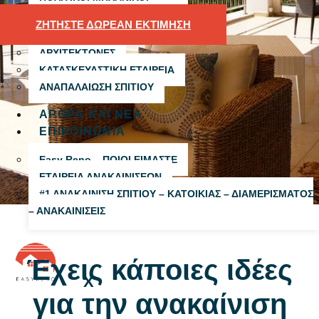
ΖΗΤΗΣΤΕ ΔΩΡΕΑΝ ΕΚΤΙΜΗΣΗ
ΑΔΕΙΕΣ
ΑΡΧΙΤΕΚΤΟΝΕΣ
ΚΑΤΑΣΚΕΥΑΣΤΙΚΗ ΕΤΑΙΡΕΙΑ
ΑΝΑΠΑΛΑΙΩΣΗ ΣΠΙΤΙΟΥ
ΑΡΘΡΑ ΚΑΙ ΝΕΑ
ΕΠΙΚΟΙΝΩΝΙΑ
Easy Reno – ΠΟΙΟΙ ΕΙΜΑΣΤΕ
ΕΤΑΙΡΕΙΑ ΑΝΑΚΑΙΝΙΣΕΩΝ
#1 ΑΝΑΚΑΙΝΙΣΗ ΣΠΙΤΙΟΥ – ΚΑΤΟΙΚΙΑΣ – ΔΙΑΜΕΡΙΣΜΑΤΟΣ
– ΑΝΑΚΑΙΝΙΣΕΙΣ
Έχεις κάποιες ιδέες
X
για την ανακαίνιση